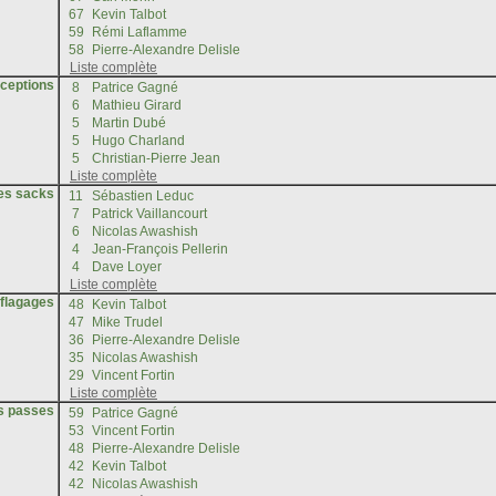
rceptions
les sacks
éflagages
es passes