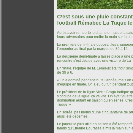
Après avoir remporté le championnat de la saiso
La première ­demi-finale opposait les champions 
La deuxième ­demi-finale a laissé place à une pa
En finale, l’équipe de M. Lemieux était tout simp
« ­On a dominé pendant toute l’année, mais on a
Le président de la ligue ­Alexis ­Braga indique q
s’occupe de la ligue, ça va vite. On avait quat
En soirée, pas moins d’une cinquantaine de prix 
Le joueur le plus utile en saison a été remporté 