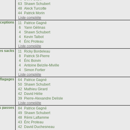
rceptions
les sacks
éflagages
es passes