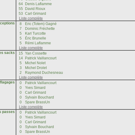
rceptions
les sacks
éflagages
es passes