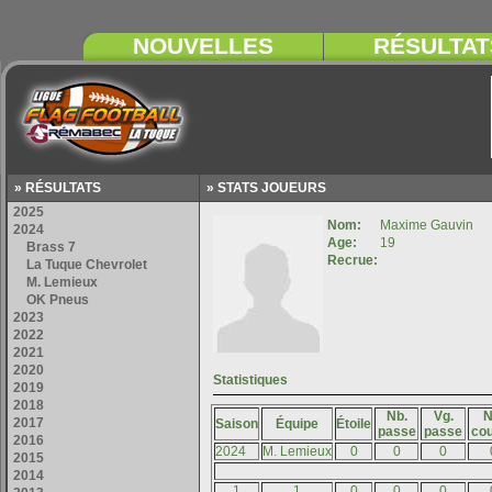
» RÉSULTATS
» STATS JOUEURS
Nb.
Vg.
N