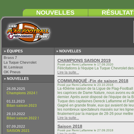
» ÉQUIPES
» NOUVELLES
» NOUVELLES
La 40ième saison de la Ligue de Flag-Football 
les caprices de Dame Nature, nous avons eu dro
dernier. Après avoir disposé de l'équipe de la 
Tuque des capitaines Dereck Laflamme et Patric
Gagné en grande finale, eux qui avaient de leu
les nombreux spectateurs massés sur les lignes
Saison 2018